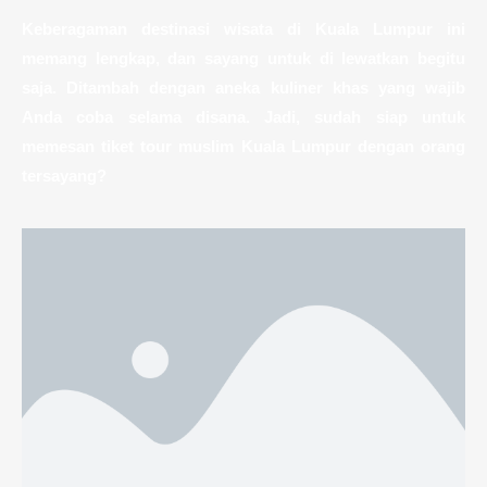
Keberagaman destinasi wisata di Kuala Lumpur ini
memang lengkap, dan sayang untuk di lewatkan begitu
saja. Ditambah dengan aneka kuliner khas yang wajib
Anda coba selama disana. Jadi, sudah siap untuk
memesan tiket tour muslim Kuala Lumpur dengan orang
tersayang?