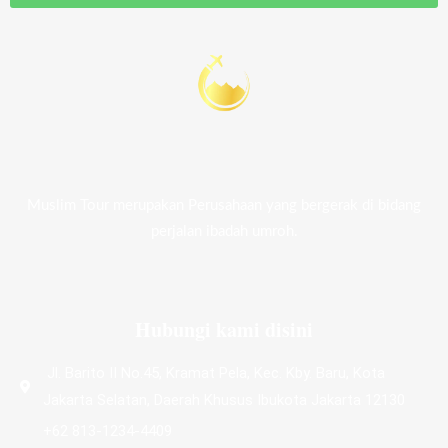
Muslim Tour merupakan Perusahaan yang bergerak di bidang
perjalan ibadah umroh.
Hubungi kami disini
Jl. Barito II No.45, Kramat Pela, Kec. Kby. Baru, Kota
Jakarta Selatan, Daerah Khusus Ibukota Jakarta 12130
+62 813-1234-4409