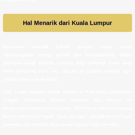
Hal Menarik dari Kuala Lumpur
Berwisata menjadi pilihan banyak orang untuk
membangkitan energy positif dan menghabiskan waktu
bersama orang tercinta. Apalagi, bagi generasi muda yang
lebih gampang
burn out
, liburan di jadikan healing agar
pikiran bisa fresh kembali.
Nah, Kuala Lumpur adalah Negara di Asia yang berbatasan
dengan Indonesia. Secara otomatis dua Negara ini
mempunyai beberapa kemiripan. Tidak hanya dikenal dengan
kartun animasi bertajuk “Upin dan Ipin” tampaknya terdapat
beberapa hal menarik lainnya dari Negeri Jiran tersebut.