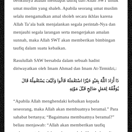
berikutnya adalah mendapat taufiq dari Allah SWT untuk
umat muslim yang shaleh. Apabila seorang umat muslim
selalu mengamalkan amal sholeh secara ikhlas karena
Allah Ta’ala baik menjalankan segala perintah-Nya dan
menjauhi segala larangan serta mengerjakan amalan
sunnah, maka Allah SWT akan memberikan bimbingan
taufiq dalam suatu kebaikan.
Rasulullah SAW bersabda dalam sebuah hadist
diriwayatkan oleh Imam Ahmad dan Imam At-Tirmidzi,:
ذَا أَرَادَ اللَّهُ بِعَبْدٍ خَيْرًا اسْتَعْمَلَهُ قَالُوا وَكَيْفَ يَسْتَعْمِلُهُ قَالَ
يُوَفِّقُهُ لِعَمَلٍ صَالِحٍ قَبْلَ مَوْتِهِ
“Apabila Allah menghendaki kebaikan kepada
seseorang, maka Allah akan membuatnya beramal.” Para
sahabat bertanya; “Bagaimana membuatnya beramal?”
beliau menjawab: “Allah akan memberikan taufiq