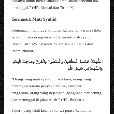
padanya untuk melaksanakan amal shalih sebelum dia
meninggal.” (HR. Ahmad dan Tirmidzi)
Termasuk Mati Syahid
Keutamaan meninggal di bulan Ramadhan karena faktor
tertentu maka orang tersebut termasuk mati syahid.
Rasulullah SAW bersabda dalam sebuah hadits dari
Imam Bukhari,:
الشُّهَدَاءُ خَمْسَةٌ الْمَطْعُونُ وَالْمَبْطُونُ وَالْغَرِقُ وَصَاحِبُ الْهَدْمِ
وَالشَّهِيدُ فِي سَبِيلِ اللَّهِ
“Orang yang mati syahid itu ada lima; orang yang
meninggal karena penyakit tha’un, sakit perut,
tenggelam, orang yang kejatuhan (bangunan atau tebing)
dan meninggal di jalan Allah.” (HR. Bukhari)
Seperti yang telah ketahui bahwa puasa Ramadhan