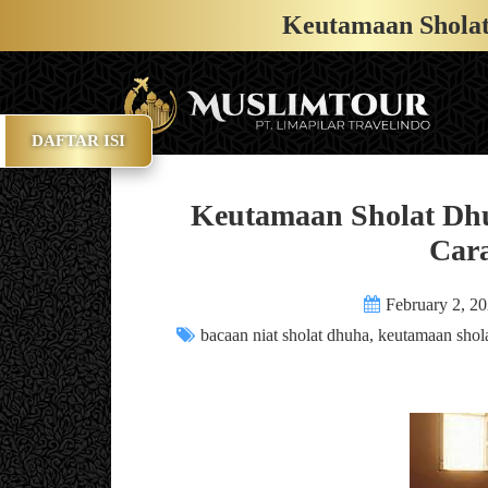
Keutamaan Sholat
DAFTAR ISI
Keutamaan Sholat Dhu
Car
February 2, 2
bacaan niat sholat dhuha
,
keutamaan shol