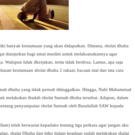
liki banyak keutamaan yang akan didapatkan. Dimana, sholat dhuha
gat dianjurkan bagi umat muslim untuk melaksanakannya agar
. Walupun tidak dkerjakan, tentu tidak berdosa. Lantas, apa saja
san keutamaan sholat dhuha 2 rakaat, bacaan niat dan tata cara
nnah dhuha yang tidak pernah ditinggalkan. Hingga, Nabi Muhammad
k melakukan ibadah sholat Sunnah dhuha tersebut. Adapun, dalam
 tentang penyampaian sholat Sunnah oleh Rasulullah SAW kepada
allam) telah berwasiat kepadaku tentang tiga perkara agar jangan aku
 bulan, shalat Dhuha dan tidur dalam keadaan sudah melakukan shalat