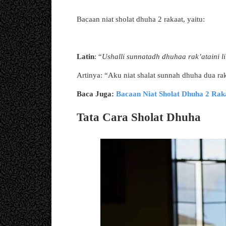
Bacaan niat sholat dhuha 2 rakaat, yaitu:
Latin
: “
Ushalli sunnatadh dhuhaa rak’ataini li
Artinya: “Aku niat shalat sunnah dhuha dua rak
Baca Juga:
Bacaan Niat Sholat Dhuha 2 Rak
Tata Cara Sholat Dhuha