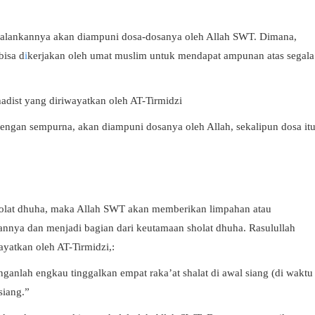
jalankannya akan diampuni dosa-dosanya oleh Allah SWT. Dimana,
bisa d
i
kerjakan oleh umat muslim untuk mendapat ampunan atas segala
adist yang diriwayatkan oleh AT-Tirmidzi
ngan sempurna, akan diampuni dosanya oleh Allah, sekalipun dosa it
holat dhuha, maka Allah SWT akan memberikan limpahan atau
nnya dan menjadi bagian dari keutamaan sholat dhuha. Rasulullah
yatkan oleh AT-Tirmidzi,:
ganlah engkau tinggalkan empat raka’at shalat di awal siang (di waktu
siang.”