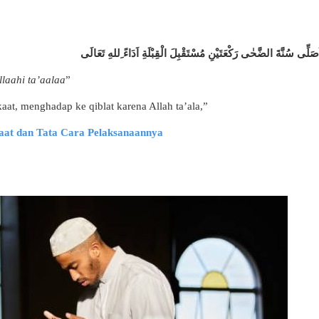
ُصَلِّى سُنَّةَ الضَّحٰى رَكْعَتَيْنِ مُسْتَقْبِلَ الْقِبْلَةِ اَدَاءً ِللهِ تَعَالَى
llaahi ta’aalaa
”
aat, menghadap ke qiblat karena Allah ta’ala,”
aat dan Tata Cara Pelaksanaannya