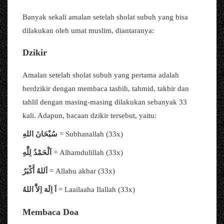
Banyak sekali amalan setelah sholat subuh yang bisa
dilakukan oleh umat muslim, diantaranya:
Dzikir
Amalan setelah sholat subuh yang pertama adalah
berdzikir dengan membaca tasbih, tahmid, takbir dan
tahlil dengan masing-masing dilakukan sebanyak 33
kali. Adapun, bacaan dzikir tersebut, yaitu:
سُبْحَانَ اللهِ
= Subhanallah (33x)
اَلْحَمْدُ لِلَّهِ
= Alhamdulillah (33x)
اَللهُ أَكْبَرُ
= Allahu akbar (33x)
اَ اِلَهَ اِلاَّ اللهُ
= Laailaaha Ilallah (33x)
Membaca Doa