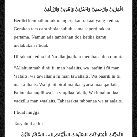
اغْفِرْلِيْ
وارْحَمنِيْ
وَاجْبُرْنِيْ
وَاهْدِنِيْ
وَارْزُقْنِيْ
Berdiri kembali untuk mengerjakan rakaat yang kedua.
Gerakan tata cara sholat subuh sama seperti rakaat
pertama. Namun ada tambahan doa ketika kamu
melakukan i’tidal.
Di rakaat kedua ini Nu dianjuarkan membaca doa qunut.
“Allahummah dinii fii man hadaiits, wa ‘aafiinii fii man
‘aafaits, wa tawallanii fii man tawallaits, Wa baarik lii fii
maa a’thaits, Wa qi nii birohmatika syarra maa qadlaits,
Fa innaka taqdli wa laa yuqdlaa ‘alaik, Wa innahuu laa
yadzillu man waalaits, Tabaarakta rabbanaa wa ta’aalaits.
I’tidal hingga
Tasyahud akhir
عَلَيْكَ
السَّلاَمُ
،
ِللهِ
الطَّيِّبَاتُ
الصَّلَوَاتُ
الْمُبَارَكَاتُ
التَّحِيَّاتُ