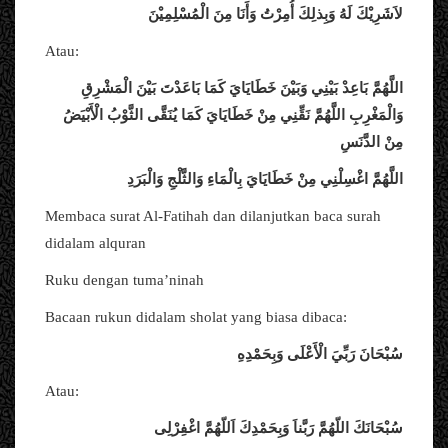
لاَشَرِيْكَ
لَهُ
وَبِذلِكَ
أُمِرْتُ
وَأَنَا
مِنَ
الْمُسْلِمِيْنَ
Atau:
اللَّهُمَّ
بَاعِدْ
بَيْنِي
وَبَيْنَ
خَطَايَايَ
كَمَا
بَاعَدْتَ
بَيْنَ
الْمَشْرِقِ
وَالْمَغْرِبِ
اللَّهُمَّ
نَقِّنِي
مِنْ
خَطَايَايَ
كَمَا
يُنَقَّى
الثَّوْبُ
الْأَبْيَضُ
مِنْ
الدَّنَسِ
اللَّهُمَّ
اغْسِلْنِي
مِنْ
خَطَايَايَ
بِالْمَاءِ
وَالثَّلْجِ
وَالْبَرَدِ
Membaca surat Al-Fatihah dan dilanjutkan baca surah
didalam alquran
Ruku dengan tuma’ninah
Bacaan rukun didalam sholat yang biasa dibaca:
سُبْحَانَ
رَبِّيَ
الْأَعْلَى
وَبِحَمْدِهِ
Atau:
سُبْحَانَكَ
اللّهُمَّ
رَبَّناَ
وَبِحَمْدِكَ
اَللّهُمَّ
اغْفِرْلِى