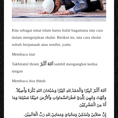
Kita sebagai umat islam harus hafal bagamana tata cara
dalam mengerjakan shalat. Berikut ini, tata cara sholat
subuh berjamaah atau sendiri, yaitu:
Membaca niat
Takbiratul ihram
أَكْبَرْ
أللهُ
sambil mengangkat kedua
tangan
Membaca doa iftitah
اَللهُ
أَكْبَرُ
كَبِيْرًا
وَالْحَمْدُ
ِللهِ
كَثِيْرًا
وَسُبْحَانَ
اللهِ
بُكْرَةً
وَأَصِيْلاً.
وَجَّهْتُ
وَجْهِيَ
لِلَّذِيْ
فَطَرَالسَّمَاوَاتِ
وَاْلأَرْضَ
حَنِيْفًا
مُسْلِمًا
وَمَا
أَنَا
مِنَ
الْمُشْرِكِيْنَ
إِنَّ
صَلاَتِيْ
وَنُسُكِيْ
وَمَحْيَايَ
وَمَمَاتِيْ
ِللهِ
رَبِّ
الْعَالَمِيْنَ.