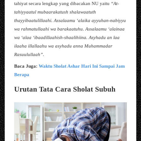
tahiyat secara lengkap yang dibacakan NU yaitu
“At-
tahiyyaatul mubaarakatush shalawaatuth
thayyibaatulillaahi. Assalaamu ‘alaika ayyuhan-nabiyyu
wa rahmatullaahi wa barakaatuhu. Assalaamu ‘alainaa
wa ‘alaa ‘ibaadillaahish-shaalihiina. Asyhadu an laa
ilaaha illallaahu wa asyhadu anna Muhammadar
Rasuulullaah”
.
Baca Juga:
Waktu Sholat Ashar Hari Ini Sampai Jam
Berapa
Urutan Tata Cara Sholat Subuh