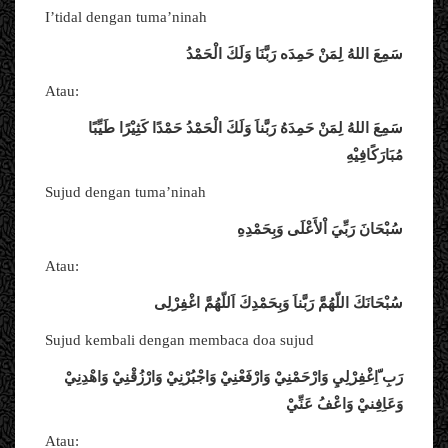
I’tidal dengan tuma’ninah
سَمِعَ
اللهُ
لِمَنْ
حَمِدَه
رَبَّنَا
وَلَكَ
الْحَمْدُ
Atau:
سَمِعَ
اللهُ
لِمَنْ
حَمِدَهُ
رَبَّناَ
وَلَكَ
الْحَمْدُ
حَمْدًا
كَثِيْرًا
طَيِّبًا
مُبَارَكًافِيْهِ
Sujud dengan tuma’ninah
سُبْحَانَ
رَبِّيَ
اْلأَعْلَى
وَبِحَمْدِهِ
Atau:
سُبْحَانَكَ
اللّهُمَّ
رَبَّناَ
وَبِحَمْدِكَ
اَللّهُمَّ
اغْفِرْلِى
Sujud kembali dengan membaca doa sujud
رَبِ
ّاِغْفِرْلِيِ
وَارْحَمْنِيْ
وَارْفَعْنِيْ
وَاجْبُرْنِيْ
وَارْزُقْنِيْ
وَاهْدِنِيْ
وَعَاِفِنيْ
وَاعْفُ
عَنِّيْ
Atau: