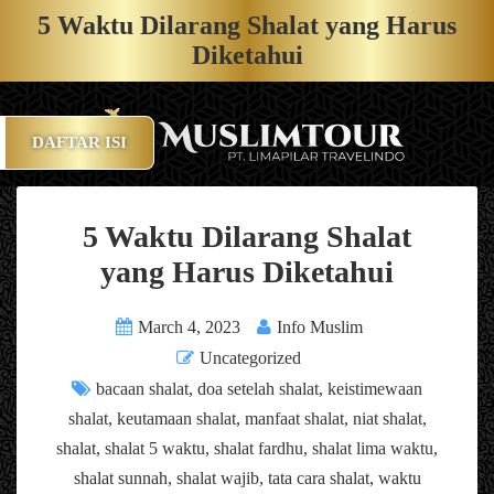
5 Waktu Dilarang Shalat yang Harus
Diketahui
DAFTAR ISI
5 Waktu Dilarang Shalat
yang Harus Diketahui
March 4, 2023
Info Muslim
Uncategorized
bacaan shalat
,
doa setelah shalat
,
keistimewaan
shalat
,
keutamaan shalat
,
manfaat shalat
,
niat shalat
,
shalat
,
shalat 5 waktu
,
shalat fardhu
,
shalat lima waktu
,
shalat sunnah
,
shalat wajib
,
tata cara shalat
,
waktu