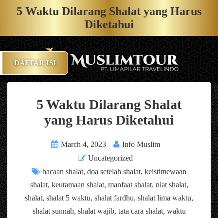
5 Waktu Dilarang Shalat yang Harus
Diketahui
DAFTAR ISI
5 Waktu Dilarang Shalat
yang Harus Diketahui
March 4, 2023
Info Muslim
Uncategorized
bacaan shalat
,
doa setelah shalat
,
keistimewaan
shalat
,
keutamaan shalat
,
manfaat shalat
,
niat shalat
,
shalat
,
shalat 5 waktu
,
shalat fardhu
,
shalat lima waktu
,
shalat sunnah
,
shalat wajib
,
tata cara shalat
,
waktu