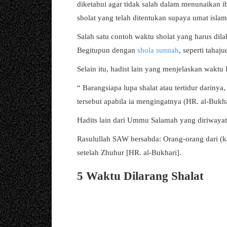
diketahui agar tidak salah dalam menunaikan i
sholat yang telah ditentukan supaya umat isla
Salah satu contoh waktu sholat yang harus dila
Begitupun dengan
shola sunnah
, seperti tahaj
Selain itu, hadist lain yang menjelaskan waktu 
“ Barangsiapa lupa shalat atau tertidur dariny
tersebut apabila ia mengingatnya (HR. al-Bukh
Hadits lain dari Ummu Salamah yang diriwayat
Rasulullah SAW bersabda: Orang-orang dari (ka
setelah Zhuhur [HR. al-Bukhari].
5 Waktu Dilarang Shalat