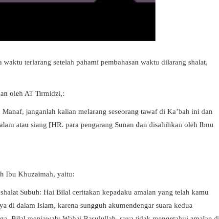
a waktu terlarang setelah pahami pembahasan waktu dilarang shalat,
an oleh AT Tirmidzi,:
 Manaf, janganlah kalian melarang seseorang tawaf di Ka’bah ini dan
alam atau siang [HR. para pengarang Sunan dan disahihkan oleh Ibnu
eh Ibu Khuzaimah, yaitu:
 shalat Subuh: Hai Bilal ceritakan kepadaku amalan yang telah kamu
ya di dalam Islam, karena sungguh akumendengar suara kedua
ga. Bilal menjawab: Wahai Rasulullah, saya tidak mengetahui amalan d