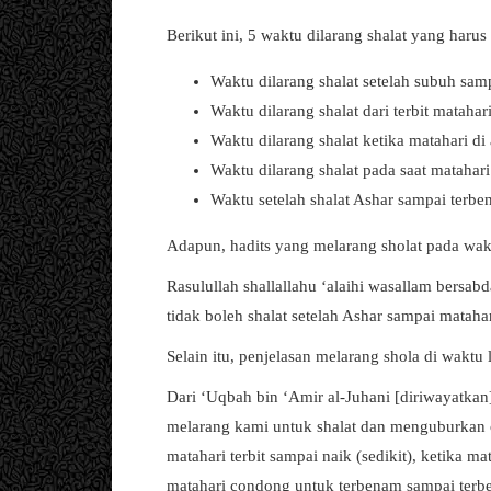
Berikut ini, 5 waktu dilarang shalat yang haru
Waktu dilarang shalat setelah subuh samp
Waktu dilarang shalat dari terbit matahar
Waktu dilarang shalat ketika matahari di
Waktu dilarang shalat pada saat mataha
Waktu setelah shalat Ashar sampai terb
Adapun, hadits yang melarang sholat pada wakt
Rasulullah shallallahu ‘alaihi wasallam bersabd
tidak boleh shalat setelah Ashar sampai matah
Selain itu, penjelasan melarang shola di waktu l
Dari ‘Uqbah bin ‘Amir al-Juhani [diriwayatkan]
melarang kami untuk shalat dan menguburkan o
matahari terbit sampai naik (sedikit), ketika mat
matahari condong untuk terbenam sampai terb