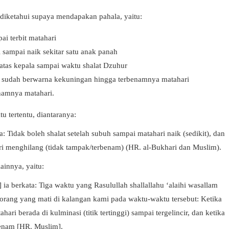
s diketahui supaya mendapakan pahala, yaitu:
ai terbit matahari
i sampai naik sekitar satu anak panah
 atas kepala sampai waktu shalat Dzuhur
ri sudah berwarna kekuningan hingga terbenamnya matahari
enamnya matahari.
u tertentu, diantaranya:
a: Tidak boleh shalat setelah subuh sampai matahari naik (sedikit), dan
ari menghilang (tidak tampak/terbenam) (HR. al-Bukhari dan Muslim).
ainnya, yaitu:
 ia berkata: Tiga waktu yang Rasulullah shallallahu ‘alaihi wasallam
rang yang mati di kalangan kami pada waktu-waktu tersebut: Ketika
ahari berada di kulminasi (titik tertinggi) sampai tergelincir, dan ketika
enam [HR. Muslim].