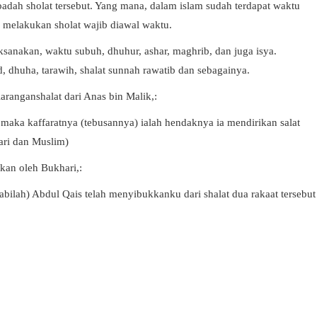
badah sholat tersebut. Yang mana, dalam islam sudah terdapat waktu
m melakukan sholat wajib diawal waktu.
ksanakan, waktu subuh, dhuhur, ashar, maghrib, dan juga isya.
ud, dhuha, tarawih, shalat sunnah rawatib dan sebagainya.
laranganshalat dari Anas bin Malik,:
a, maka kaffaratnya (tebusannya) ialah hendaknya ia mendirikan salat
ari dan Muslim)
kan oleh Bukhari,:
bilah) Abdul Qais telah menyibukkanku dari shalat dua rakaat tersebut