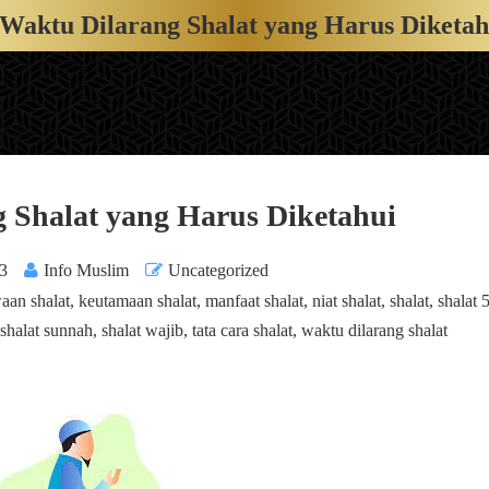
 Waktu Dilarang Shalat yang Harus Diketah
 Shalat yang Harus Diketahui
23
Info Muslim
Uncategorized
aan shalat
,
keutamaan shalat
,
manfaat shalat
,
niat shalat
,
shalat
,
shalat 
shalat sunnah
,
shalat wajib
,
tata cara shalat
,
waktu dilarang shalat