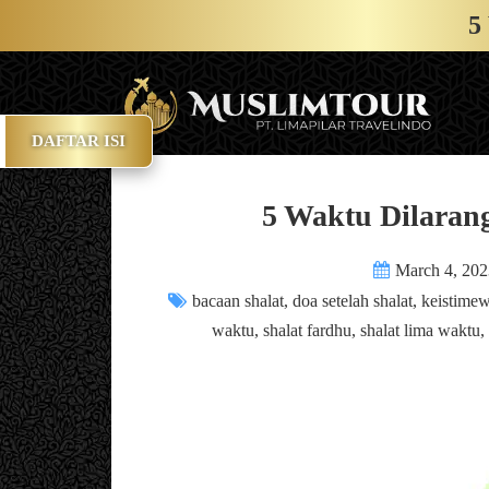
5
DAFTAR ISI
5 Waktu Dilarang
March 4, 20
bacaan shalat
,
doa setelah shalat
,
keistimew
waktu
,
shalat fardhu
,
shalat lima waktu
,