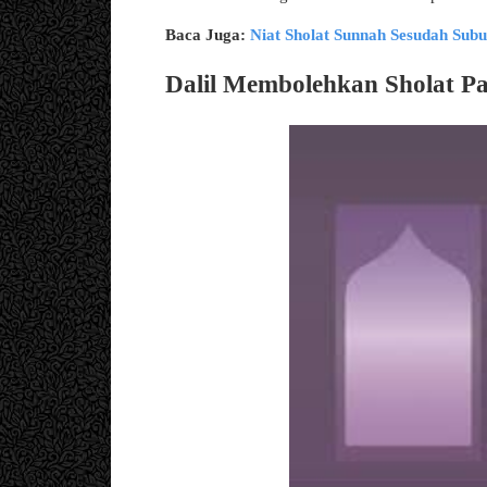
Baca Juga:
Niat Sholat Sunnah Sesudah Subu
Dalil Membolehkan Sholat P