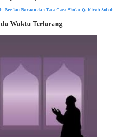
h, Berikut Bacaan dan Tata Cara Sholat Qobliyah Subuh
ada Waktu Terlarang