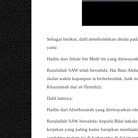
Sebagai berikut, dalil membolehkan sholat pad
yaitu:
Hadits dari Jubair bin Muth’im yang diriwayatk
Rasulullah SAW telah bersabda: Hai Bani Abdu
shalat waktu kapanpun ia berkehendak, baik m
Khuzaimah dan at-Tirmidzi).
Dalil lainnya:
Hadits dari AbuHurairah yang diriwayatkan ol
Rasulullah SAW bersabda: kepada Bilal tatkala
kerjakan yang paling kamu harapkan manfaatn
sandalmu malam ini di hadapanku di dalam sur