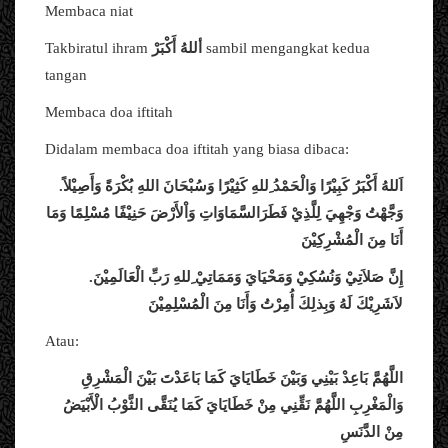
Membaca niat
Takbiratul ihram
أللهُ أَكْبَرْ
sambil mengangkat kedua
tangan
Membaca doa iftitah
Didalam membaca doa iftitah yang biasa dibaca:
اَللهُ أَكْبَرُ كَبِيْرًا وَالْحَمْدُ ِللهِ كَثِيْرًا وَسُبْحَانَ اللهِ بُكْرَةً وَأَصِيْلاً.
وَجَّهْتُ وَجْهِيَ لِلَّذِيْ فَطَرَالسَّمَاوَاتِ وَاْلأَرْضَ حَنِيْفًا مُسْلِمًا وَمَا
أَنَا مِنَ الْمُشْرِكِيْنَ
إِنَّ صَلاَتِيْ وَنُسُكِيْ وَمَحْيَايَ وَمَمَاتِيْ ِللهِ رَبِّ الْعَالَمِيْنَ.
لاَشَرِيْكَ لَهُ وَبِذلِكَ أُمِرْتُ وَأَنَا مِنَ الْمُسْلِمِيْنَ
Atau:
اللَّهُمَّ بَاعِدْ بَيْنِي وَبَيْنَ خَطَايَايَ كَمَا بَاعَدْتَ بَيْنَ الْمَشْرِقِ
وَالْمَغْرِبِ اللَّهُمَّ نَقِّنِي مِنْ خَطَايَايَ كَمَا يُنَقَّى الثَّوْبُ الْأَبْيَضُ
مِنْ الدَّنَسِ