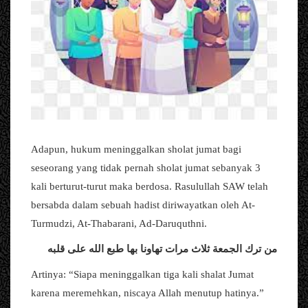
Adapun, hukum meninggalkan sholat jumat bagi
seseorang yang tidak pernah sholat jumat sebanyak 3
kali berturut-turut maka berdosa. Rasulullah SAW telah
bersabda dalam sebuah hadist diriwayatkan oleh At-
Turmudzi, At-Thabarani, Ad-Daruquthni.
من ترك الجمعة ثلاث مرات تهاونا بها طبع الله على قلبه
Artinya: “Siapa meninggalkan tiga kali shalat Jumat
karena meremehkan, niscaya Allah menutup hatinya.”