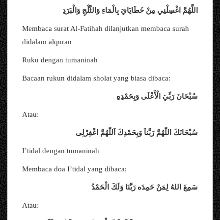
اللَّهُمَّ اغْسِلْنِي مِنْ خَطَايَايَ بِالْمَاءِ وَالثَّلْجِ وَالْبَرَدِ
Membaca surat Al-Fatihah dilanjutkan membaca surah
didalam alquran
Ruku dengan tumaninah
Bacaan rukun didalam sholat yang biasa dibaca:
سُبْحَانَ رَبِّيَ الْأَعْلَى وَبِحَمْدِهِ
Atau:
سُبْحَانَكَ اللّهُمَّ رَبَّناَ وَبِحَمْدِكَ اَللّهُمَّ اغْفِرْلِى
I’tidal dengan tumaninah
Membaca doa I’tidal yang dibaca;
سَمِعَ اللهُ لِمَنْ حَمِدَه رَبَّنَا وَلَكَ الْحَمْدُ
Atau: