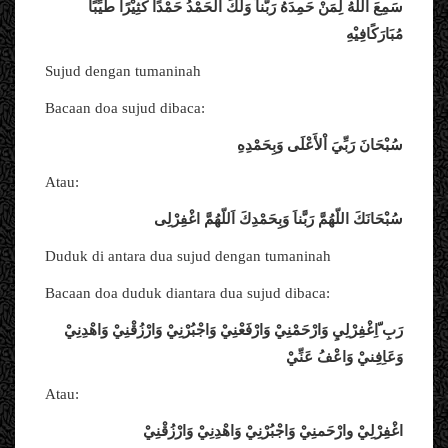
سَمِعَ اللهُ لِمَنْ حَمِدَهُ رَبَّناَ وَلَكَ الْحَمْدُ حَمْدًا كَثِيْرًا طَيِّبًا
مُبَارَكًافِيْهِ
Sujud dengan tumaninah
Bacaan doa sujud dibaca:
سُبْحَانَ رَبِّيَ اْلأَعْلَى وَبِحَمْدِهِ
Atau:
سُبْحَانَكَ اللّهُمَّ رَبَّناَ وَبِحَمْدِكَ اَللّهُمَّ اغْفِرْلِى
Duduk di antara dua sujud dengan tumaninah
Bacaan doa duduk diantara dua sujud dibaca:
رَبِ ّاِغْفِرْلِيِ وَارْحَمْنِيْ وَارْفَعْنِيْ وَاجْبُرْنِيْ وَارْزُقْنِيْ وَاهْدِنِيْ
وَعَاِفِنيْ وَاعْفُ عَنِّيْ
Atau:
اغْفِرْلِيْ وارْحَمنِيْ وَاجْبُرْنِيْ وَاهْدِنِيْ وَارْزُقْنِيْ